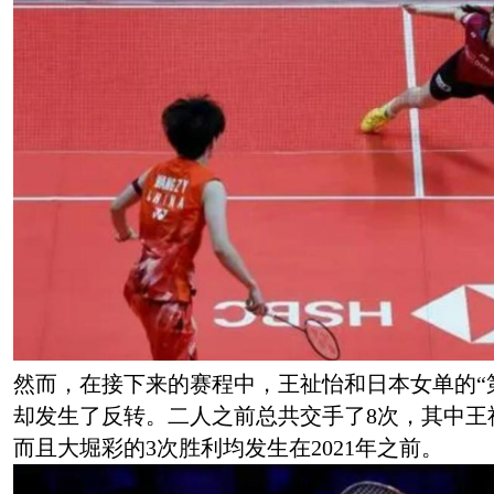
然而，在接下来的赛程中，王祉怡和日本女单的“
却发生了反转。二人之前总共交手了8次，其中王
而且大堀彩的3次胜利均发生在2021年之前。