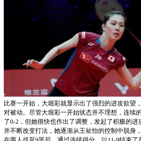
比赛一开始，大堀彩就显示出了强烈的进攻欲望
对被动。尽管大堀彩一开始状态并不理想，连续
了0-2，但她很快也作出了调整，发起了积极的
并不断改变打法，她逐渐从王祉怡的控制中脱身
在两人战至9平后，通过连续得分，以11-9结束