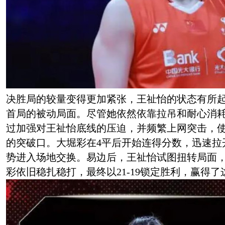
决胜局的较量变得更加紧张，王祉怡的状态有所
首局的被动局面。尽管她依然依靠拉吊和耐心消
过加强对王祉怡底线的压迫，并频繁上网突击，
的突破口。大堀彩在4平后开始连得分数，迅速拉开
势进入场地交换。易边后，王祉怡试图扭转局面
彩依旧稳扎稳打，最终以21-19锁定胜利，赢得