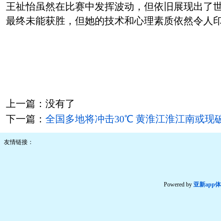
王祉怡虽然在比赛中发挥波动，但依旧展现出了
最终未能获胜，但她的技术和心理素质依然令人
上一篇：没有了
下一篇：
全国多地将冲击30℃ 黄淮江淮江南或现
友情链接：
Powered by
亚新app