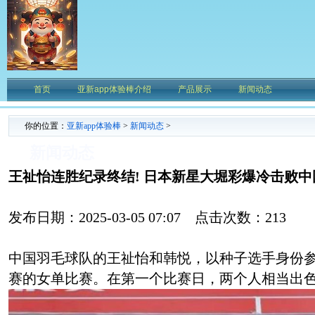
首页
亚新app体验棒介绍
产品展示
新闻动态
你的位置：
亚新app体验棒
>
新闻动态
>
新闻动态
王祉怡连胜纪录终结! 日本新星大堀彩爆冷击败
发布日期：2025-03-05 07:07 点击次数：213
中国羽毛球队的王祉怡和韩悦，以种子选手身份
赛的女单比赛。在第一个比赛日，两个人相当出